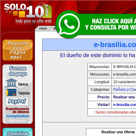
e-brasilia.c
El dueño de este dominio lo ha
Mayusculas:
E-BRASILIA
Minusculas:
e-brasilia.co
Longitud:
10 caracteres
Categorias:
PaÃ­ses y Ci
Precio:
Realizar una 
Visitar!
e-brasilia.co
Serán consideradas ofer
Realizar una Oferta