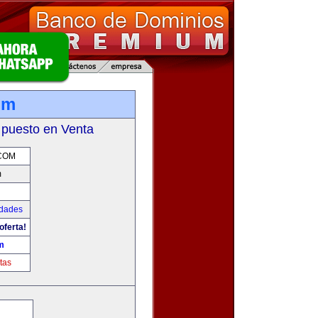
om
 puesto en Venta
.COM
m
udades
oferta!
m
tas