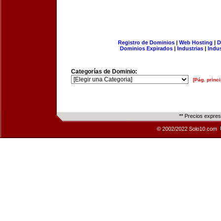
Registro de Dominios
|
Web Hosting
|
D
Dominios Expirados
|
Industrias
|
Indu
Categorías de Dominio:
[Pág. princi
** Precios expre
© 2002/2022 Solo10.com