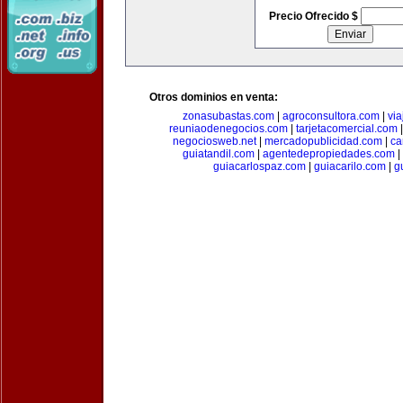
Precio Ofrecido $
Otros dominios en venta:
zonasubastas.com
|
agroconsultora.com
|
vi
reuniaodenegocios.com
|
tarjetacomercial.com
negociosweb.net
|
mercadopublicidad.com
|
ca
guiatandil.com
|
agentedepropiedades.com
|
guiacarlospaz.com
|
guiacarilo.com
|
g