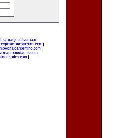
ajesparaejecutivos.com
|
|
exposicionesyferias.com
|
mpeonatoargentino.com
|
zonapropiedades.com
|
uiadeportes.com
|