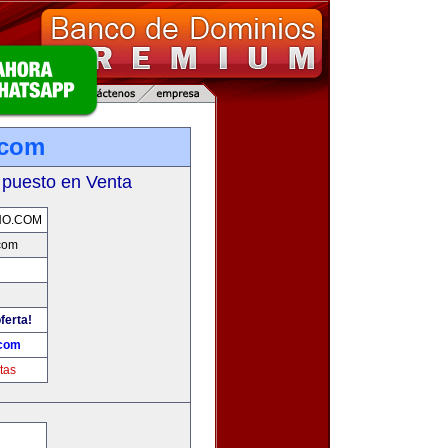
.com
 puesto en Venta
NO.COM
com
ferta!
.com
tas