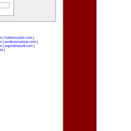
m
|
hotelescarilo.com
|
om
|
profesionalizar.com
|
m
|
argentinasoft.com
|
om
|