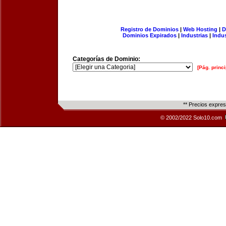
Registro de Dominios
|
Web Hosting
|
D
Dominios Expirados
|
Industrias
|
Indu
Categorías de Dominio:
[Pág. princi
** Precios expre
© 2002/2022 Solo10.com