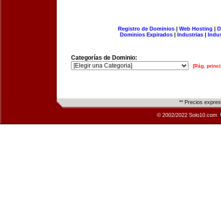
Registro de Dominios
|
Web Hosting
|
D
Dominios Expirados
|
Industrias
|
Indu
Categorías de Dominio:
[Pág. princi
** Precios expre
© 2002/2022 Solo10.com