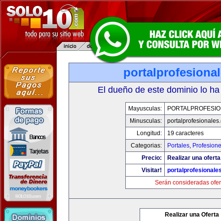
portalprofesiona
El dueño de este dominio lo ha
Mayusculas:
PORTALPROFESIO
Minusculas:
portalprofesionales
Longitud:
19 caracteres
Categorias:
Portales
,
Profesion
Precio:
Realizar una oferta
Visitar!
portalprofesionale
Serán consideradas ofer
Realizar una Oferta