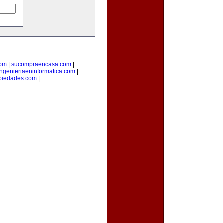
com
|
sucompraencasa.com
|
ingenieriaeninformatica.com
|
opiedades.com
|