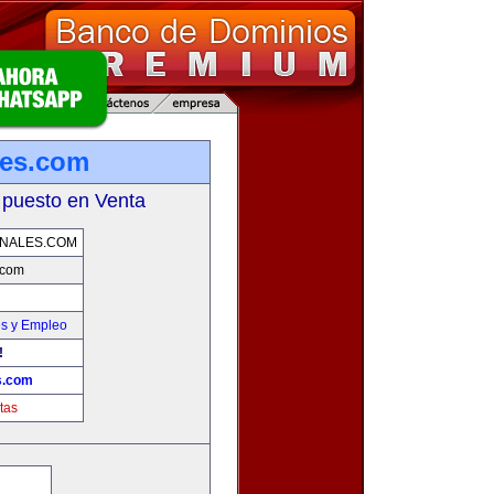
les.com
 puesto en Venta
NALES.COM
.com
es y Empleo
!
s.com
tas