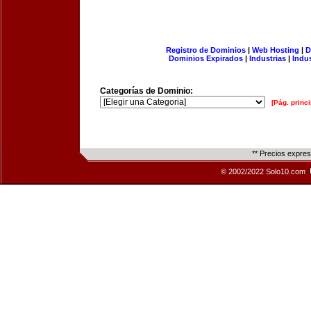
Registro de Dominios
|
Web Hosting
|
D
Dominios Expirados
|
Industrias
|
Indu
Categorías de Dominio:
[Pág. princi
** Precios expre
© 2002/2022 Solo10.com