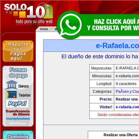
e-Rafaela.c
El dueño de este dominio lo ha
Mayusculas:
E-RAFAELA.
Minusculas:
e-rafaela.com
Longitud:
9 caracteres
Categorias:
PaÃ­ses y Ci
Precio:
Realizar una 
Visitar!
e-rafaela.co
Serán consideradas ofer
Realizar una Oferta