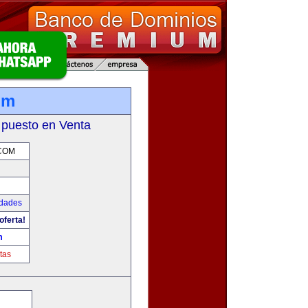
om
 puesto en Venta
COM
udades
oferta!
m
tas