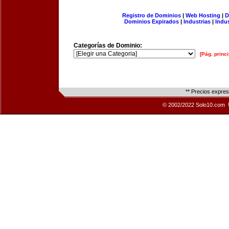
Registro de Dominios
|
Web Hosting
|
D
Dominios Expirados
|
Industrias
|
Indu
Categorías de Dominio:
[Pág. princi
** Precios expre
© 2002/2022 Solo10.com