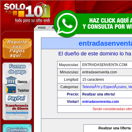
entradasenvent
El dueño de este dominio lo ha
Mayusculas:
ENTRADASENVENTA.COM
Minusculas:
entradasenventa.com
Longitud:
15 caracteres
Categorias:
TelevisiÃ³n y EspectÃ¡culos
,
Ve
Precio:
Realizar una oferta!
Visitar!
entradasenventa.com
Serán consideradas ofer
Realizar una Oferta