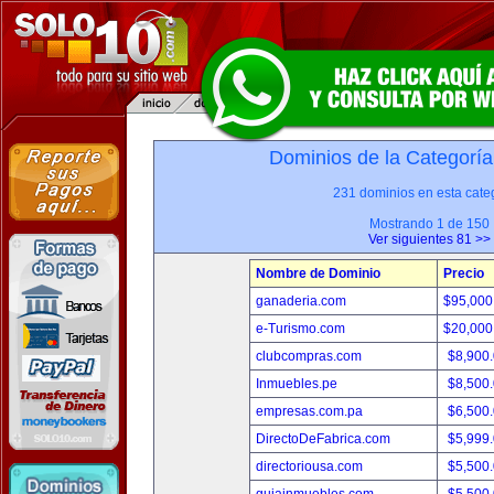
Dominios de la Categoría
231 dominios en esta categ
Mostrando 1 de 150
Ver siguientes 81 >>
Nombre de Dominio
Precio
ganaderia.com
$95,000
e-Turismo.com
$20,000
clubcompras.com
$8,900
Inmuebles.pe
$8,500
empresas.com.pa
$6,500
DirectoDeFabrica.com
$5,999
directoriousa.com
$5,500