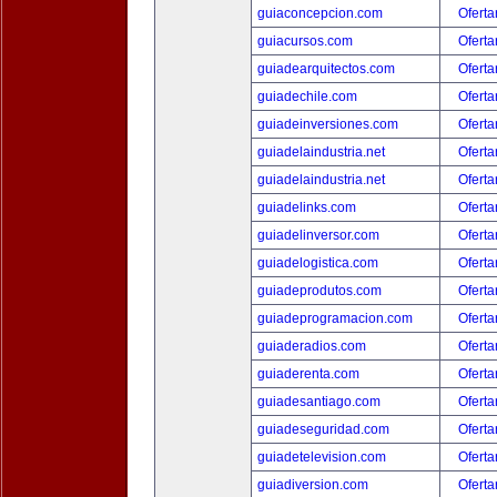
guiaconcepcion.com
Oferta
guiacursos.com
Oferta
guiadearquitectos.com
Oferta
guiadechile.com
Oferta
guiadeinversiones.com
Oferta
guiadelaindustria.net
Oferta
guiadelaindustria.net
Oferta
guiadelinks.com
Oferta
guiadelinversor.com
Oferta
guiadelogistica.com
Oferta
guiadeprodutos.com
Oferta
guiadeprogramacion.com
Oferta
guiaderadios.com
Oferta
guiaderenta.com
Oferta
guiadesantiago.com
Oferta
guiadeseguridad.com
Oferta
guiadetelevision.com
Oferta
guiadiversion.com
Oferta